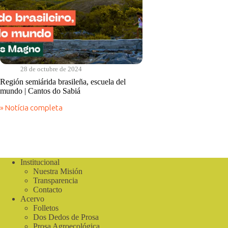
28 de octubre de 2024
Región semiárida brasileña, escuela del
mundo | Cantos do Sabiá
» Notícia completa
Región
semiárida
brasileña,
escuela
del
mundo
Institucional
|
Nuestra Misión
Cantos
do
Transparencia
Sabiá
Contacto
Acervo
Folletos
Dos Dedos de Prosa
Prosa Agroecológica