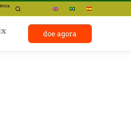
ência
doe agora