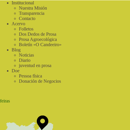
y
Institucional
la
Nuestra Misión
inseguridad
Transparencia
alimentaria
Contacto
disponible
Acervo
para
Folletos
su
Dos Dedos de Prosa
descarga
Prosa Agroecológica
Boletín «O Candeeiro»
Blog
Noticias
Diario
juventud en prosa
Doe
Pessoa física
Donación de Negocios
feiras