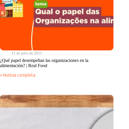
11 de julio de 2025
¿Qué papel desempeñan las organizaciones en la
alimentación? | Real Food
» Notícia completa
¿Qué
papel
desempeñan
las
organizaciones
en
la
alimentación?
|
Real
Food