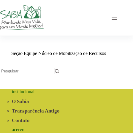
Pular
para
o
conteúdo
Seção Equipe
Núcleo de Mobilização de Recursos
Sem
resultados
institucional
O Sabiá
Transparência Antigo
Contato
acervo