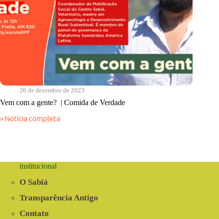
26 de dezembro de 2023
Vem com a gente? | Comida de Verdade
» Notícia completa
Vem
com
a
gente?
|
Comida
institucional
de
Verdade
O Sabiá
Transparência Antigo
Contato