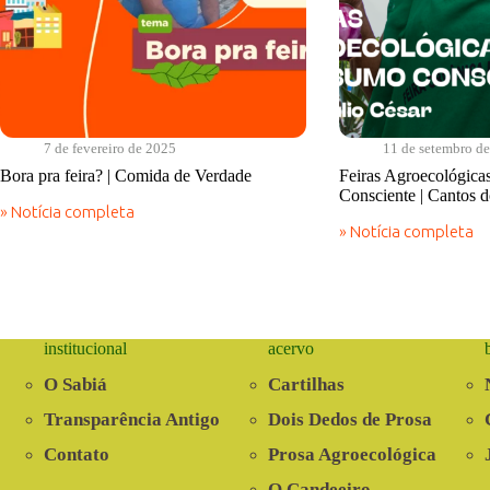
7 de fevereiro de 2025
11 de setembro d
Bora pra feira? | Comida de Verdade
Feiras Agroecológic
Consciente | Cantos d
» Notícia completa
Bora
» Notícia completa
pra
Feiras
feira?
Agroecológicas
|
e
Comida
o
de
Consumo
Verdade
Consciente
institucional
acervo
|
Cantos
O Sabiá
Cartilhas
do
Sabiá
Transparência Antigo
Dois Dedos de Prosa
Contato
Prosa Agroecológica
O Candeeiro