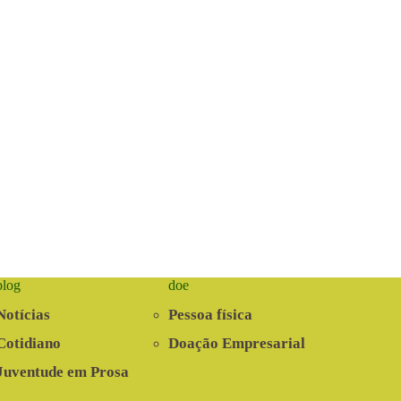
blog
doe
Notícias
Pessoa física
Cotidiano
Doação Empresarial
Juventude em Prosa