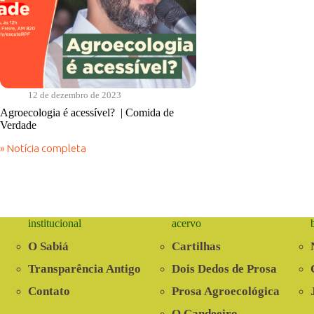
12 de dezembro de 2023
Agroecologia é acessível? | Comida de
Verdade
» Notícia completa
Agroecologia
é
acessível?
|
Comida
de
institucional
acervo
Verdade
O Sabiá
Cartilhas
Transparência Antigo
Dois Dedos de Prosa
Contato
Prosa Agroecológica
O Candeeiro