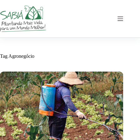
Pular
para
o
conteúdo
Tag
Agronegócio