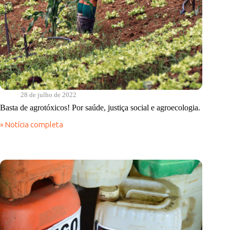
28 de julho de 2022
Basta de agrotóxicos! Por saúde, justiça social e agroecologia.
» Notícia completa
Basta
de
agrotóxicos!
Por
saúde,
justiça
social
e
agroecologia.