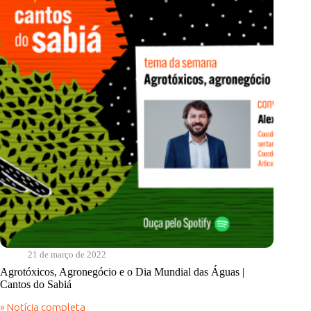
agrotóxico
–
Lucrando
com
o
veneno
21 de março de 2022
Agrotóxicos, Agronegócio e o Dia Mundial das Águas |
Cantos do Sabiá
» Notícia completa