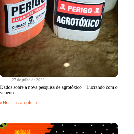
27 de julho de 2022
Dados sobre a nova pesquisa de agrotóxico – Lucrando com o
veneno
» Notícia completa
Dados
sobre
a
nova
pesquisa
de