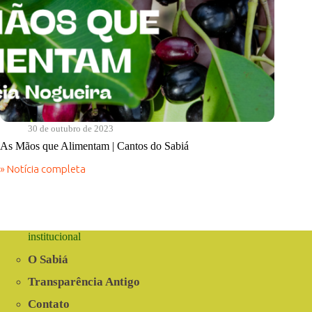
30 de outubro de 2023
As Mãos que Alimentam | Cantos do Sabiá
» Notícia completa
As
Mãos
que
Alimentam
|
Cantos
institucional
do
Sabiá
O Sabiá
Transparência Antigo
Contato