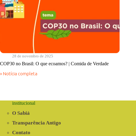
28 de novembro de 2025
COP30 no Brasil: O que ecoamos? | Comida de Verdade
» Notícia completa
COP30
no
Brasil:
O
que
ecoamos?
institucional
|
Comida
O Sabiá
de
Verdade
Transparência Antigo
Contato