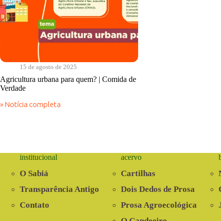
15 de agosto de 2025
Agricultura urbana para quem? | Comida de
Verdade
» Notícia completa
Agricultura
urbana
para
quem?
|
Comida
institucional
acervo
de
Verdade
O Sabiá
Cartilhas
Transparência Antigo
Dois Dedos de Prosa
Contato
Prosa Agroecológica
O Candeeiro