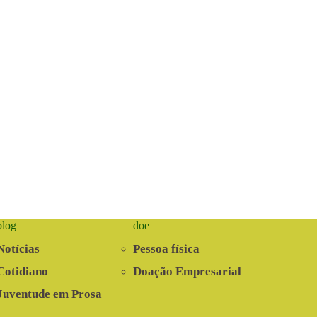
blog
doe
Notícias
Pessoa física
Cotidiano
Doação Empresarial
Juventude em Prosa