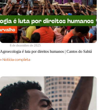
8 de dezembro de 2025
Agroecologia é luta por direitos humanos | Cantos do Sabiá
» Notícia completa
Agroecologia
é
luta
por
direitos
humanos
|
Cantos
do
Sabiá