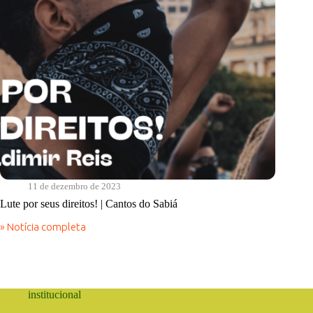
11 de dezembro de 2023
Lute por seus direitos! | Cantos do Sabiá
» Notícia completa
Lute
por
seus
direitos!
|
Cantos
institucional
do