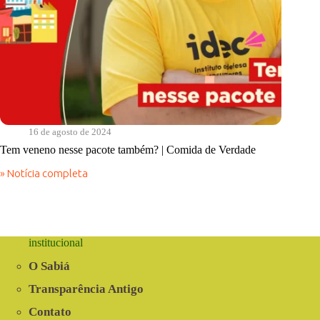
16 de agosto de 2024
Tem veneno nesse pacote também? | Comida de Verdade
» Notícia completa
Tem
veneno
nesse
pacote
também?
|
institucional
Comida
de
O Sabiá
Verdade
Transparência Antigo
Contato