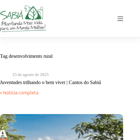
Pular
para
o
conteúdo
Tag
desenvolvimento rural
25 de agosto de 2025
Juventudes trilhando o bem viver | Cantos do Sabiá
» Notícia completa
Juventudes
trilhando
o
bem
viver
|
Cantos
do
Sabiá