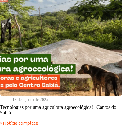
18 de agosto de 2025
Tecnologias por uma agricultura agroecológica! | Cantos do
Sabiá
» Notícia completa
Tecnologias
por
uma