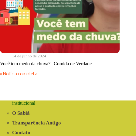
14 de junho de 2024
Você tem medo da chuva? | Comida de Verdade
» Notícia completa
Você
tem
medo
da
chuva?
|
institucional
Comida
de
O Sabiá
Verdade
Transparência Antigo
Contato