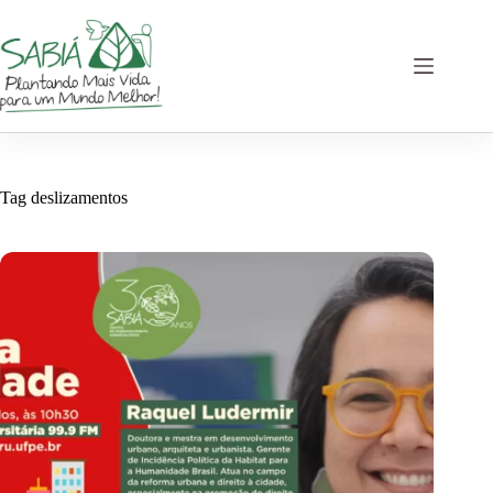
Pular
para
o
conteúdo
Tag
deslizamentos