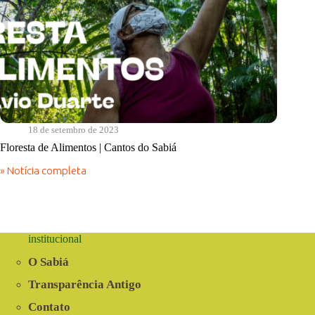
18 de setembro de 2023
Floresta de Alimentos | Cantos do Sabiá
» Notícia completa
Floresta
de
Alimentos
|
Cantos
do
institucional
Sabiá
O Sabiá
Transparência Antigo
Contato