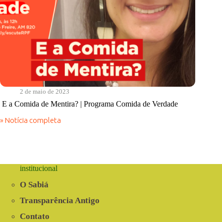
2 de maio de 2023
E a Comida de Mentira? | Programa Comida de Verdade
» Notícia completa
E
a
Comida
de
Mentira?
|
institucional
Programa
Comida
O Sabiá
de
Verdade
Transparência Antigo
Contato