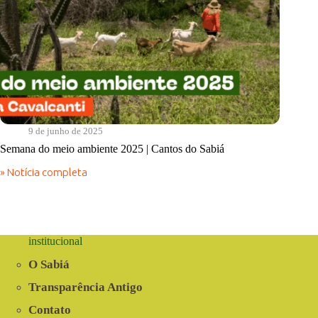
9 de junho de 2025
Semana do meio ambiente 2025 | Cantos do Sabiá
» Notícia completa
Semana
do
meio
ambiente
2025
|
institucional
Cantos
do
O Sabiá
Sabiá
Transparência Antigo
Contato