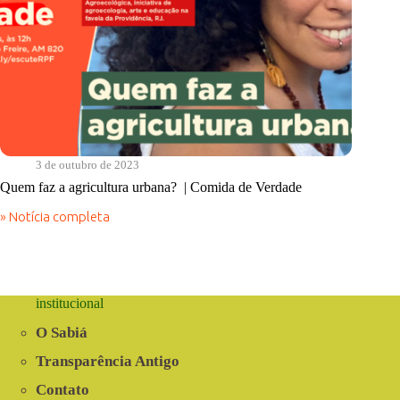
3 de outubro de 2023
Quem faz a agricultura urbana? | Comida de Verdade
» Notícia completa
Quem
faz
a
agricultura
urbana?
|
institucional
Comida
de
O Sabiá
Verdade
Transparência Antigo
Contato