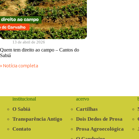
13 de abril de 2026
Quem tem direito ao campo – Cantos do
Sabiá
» Notícia completa
Quem
tem
direito
ao
campo
–
institucional
acervo
Cantos
do
O Sabiá
Cartilhas
Sabiá
Transparência Antigo
Dois Dedos de Prosa
Contato
Prosa Agroecológica
O Candeeiro