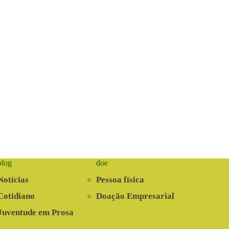
blog
doe
Notícias
Pessoa física
Cotidiano
Doação Empresarial
Juventude em Prosa