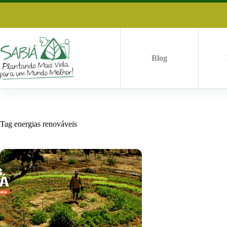
Pular
para
o
conteúdo
Blog
Tag
energias renováveis