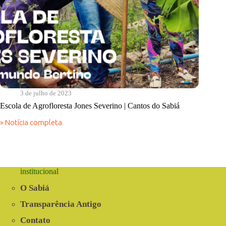
3 de julho de 2023
Escola de Agrofloresta Jones Severino | Cantos do Sabiá
» Notícia completa
Escola
de
Agrofloresta
Jones
Severino
|
institucional
Cantos
do
O Sabiá
Sabiá
Transparência Antigo
Contato