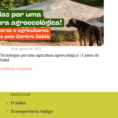
18 de agosto de 2025
Tecnologias por uma agricultura agroecológica! | Cantos do
Sabiá
» Notícia completa
Tecnologias
por
uma
agricultura
agroecológica!
|
institucional
Cantos
do
O Sabiá
Sabiá
Transparência Antigo