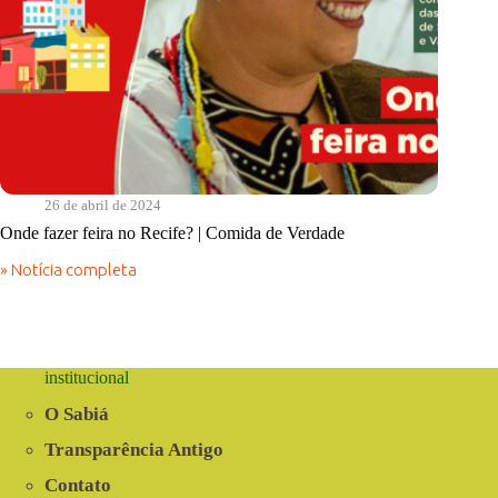
26 de abril de 2024
Onde fazer feira no Recife? | Comida de Verdade
» Notícia completa
Onde
fazer
feira
no
Recife?
|
institucional
Comida
de
O Sabiá
Verdade
Transparência Antigo
Contato