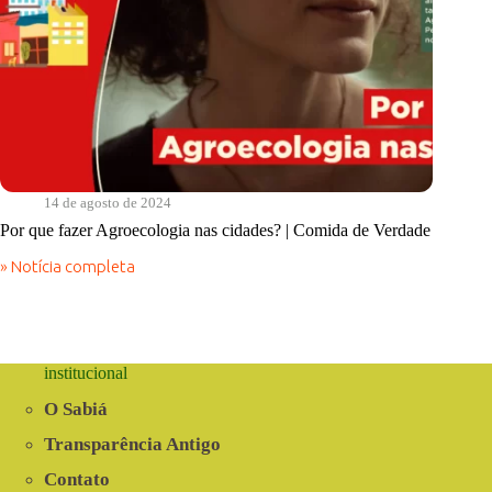
14 de agosto de 2024
Por que fazer Agroecologia nas cidades? | Comida de Verdade
» Notícia completa
Por
que
fazer
Agroecologia
nas
cidades?
institucional
|
Comida
O Sabiá
de
Verdade
Transparência Antigo
Contato