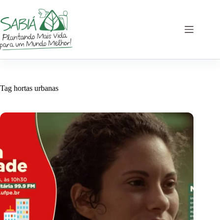
Pular
para
o
conteúdo
Tag
hortas urbanas