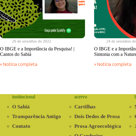
26 de setembro de 2022
24 de setembro d
O IBGE e a Importância da Pesquisa! |
O IBGE e a Importânc
Cantos do Sabiá
Sintonia com a Natur
» Notícia completa
» Notícia completa
O
O
IBGE
IBGE
e
e
a
a
Importância
Importância
da
da
institucional
acervo
Pesquisa!
Pesquisa!
|
|
O Sabiá
Cartilhas
Cantos
Em
do
Sintonia
Transparência Antigo
Dois Dedos de Prosa
Sabiá
com
a
Contato
Prosa Agroecológica
Natureza
O Candeeiro