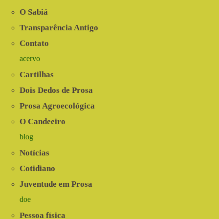
Sintonia
com
O Sabiá
a
Natureza
Transparência Antigo
Contato
acervo
Cartilhas
Dois Dedos de Prosa
Prosa Agroecológica
O Candeeiro
blog
Notícias
Cotidiano
Juventude em Prosa
doe
Pessoa física