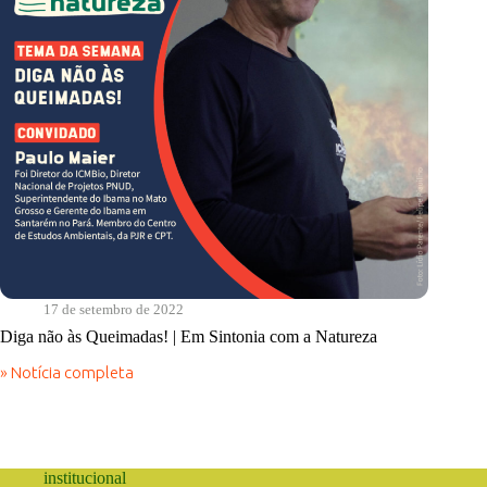
17 de setembro de 2022
Diga não às Queimadas! | Em Sintonia com a Natureza
» Notícia completa
Diga
não
às
Queimadas!
|
Em
institucional