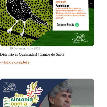
19 de setembro de 2022
Diga não às Queimadas! | Cantos do Sabiá
» Notícia completa
Diga
não
às
Queimadas!
|
Cantos
do
Sabiá