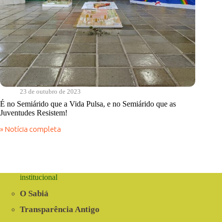
23 de outubro de 2023
É no Semiárido que a Vida Pulsa, e no Semiárido que as
Juventudes Resistem!
» Notícia completa
É
no
Semiárido
que
a
Vida
institucional
Pulsa,
e
O Sabiá
no
Semiárido
Transparência Antigo
que