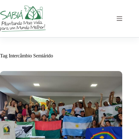
Pular
para
o
conteúdo
Tag
Intercâmbio Semiárido