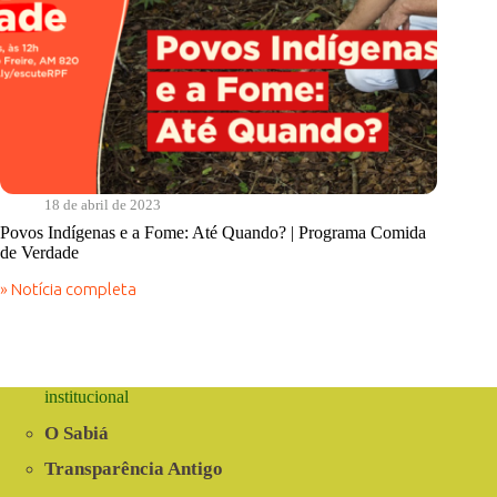
18 de abril de 2023
Povos Indígenas e a Fome: Até Quando? | Programa Comida
de Verdade
» Notícia completa
Povos
Indígenas
e
a
Fome:
Até
institucional
Quando?
|
O Sabiá
Programa
Comida
Transparência Antigo
de