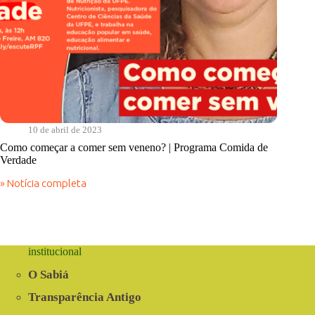
10 de abril de 2023
Como começar a comer sem veneno? | Programa Comida de
Verdade
» Notícia completa
Como
começar
a
comer
sem
veneno?
institucional
|
Programa
O Sabiá
Comida
de
Transparência Antigo
Verdade