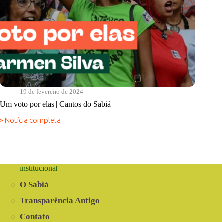
19 de fevereiro de 2024
Um voto por elas | Cantos do Sabiá
» Notícia completa
Um
voto
por
elas
|
Cantos
institucional
do
Sabiá
O Sabiá
Transparência Antigo
Contato