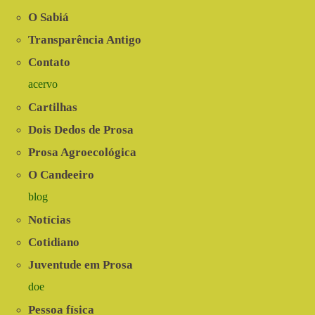
Meio
Rural
O Sabiá
do
Nordeste
Transparência Antigo
|
Contato
Cantos
do
acervo
Sabiá
Cartilhas
Dois Dedos de Prosa
Prosa Agroecológica
O Candeeiro
blog
Notícias
Cotidiano
Juventude em Prosa
doe
Pessoa física