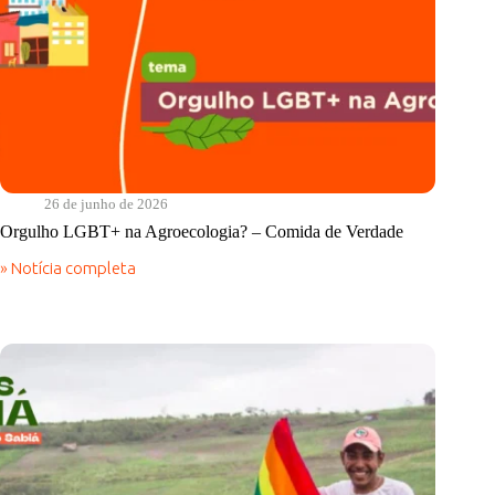
26 de junho de 2026
Orgulho LGBT+ na Agroecologia? – Comida de Verdade
» Notícia completa
Orgulho
LGBT+
na
Agroecologia?
–
Comida
de
Verdade