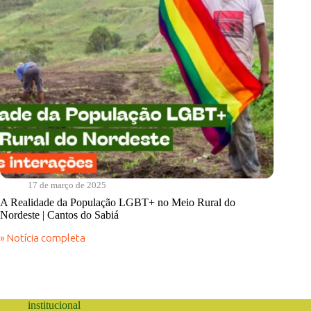
17 de março de 2025
A Realidade da População LGBT+ no Meio Rural do
Nordeste | Cantos do Sabiá
» Notícia completa
A
Realidade
da
População
LGBT+
no
institucional