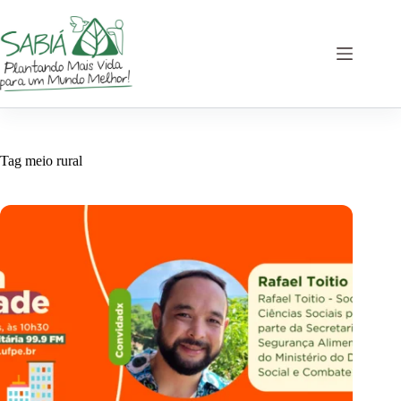
Pular
para
o
conteúdo
Tag
meio rural