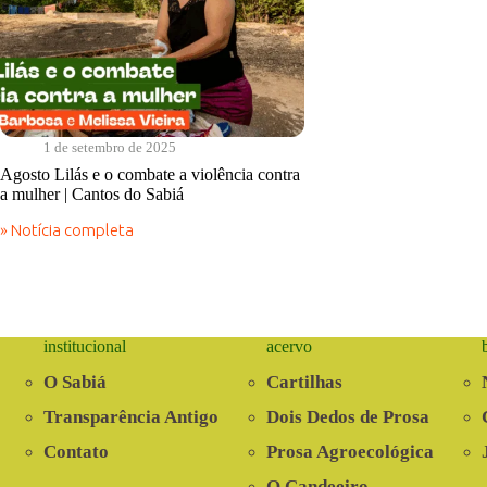
1 de setembro de 2025
Agosto Lilás e o combate a violência contra
a mulher | Cantos do Sabiá
» Notícia completa
Agosto
Lilás
e
o
combate
a
institucional
acervo
violência
contra
O Sabiá
Cartilhas
a
mulher
Transparência Antigo
Dois Dedos de Prosa
|
Cantos
Contato
Prosa Agroecológica
do
Sabiá
O Candeeiro