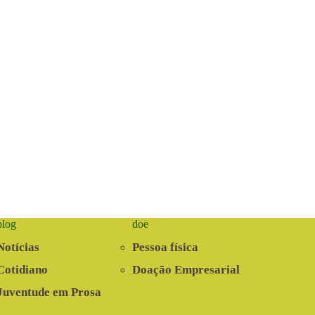
blog
doe
Notícias
Pessoa física
Cotidiano
Doação Empresarial
Juventude em Prosa