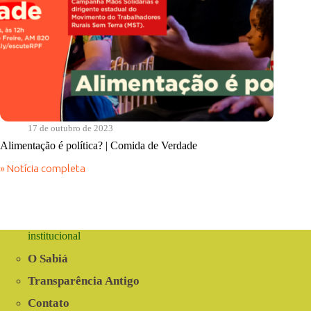
17 de outubro de 2023
Alimentação é política? | Comida de Verdade
» Notícia completa
Alimentação
é
política?
|
Comida
de
institucional
Verdade
O Sabiá
Transparência Antigo
Contato