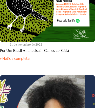
21 de novembro de 2022
Por Um Brasil Antirracista! | Cantos do Sabiá
» Notícia completa
Por
Um
Brasil
Antirracista!
|
Cantos
do
Sabiá