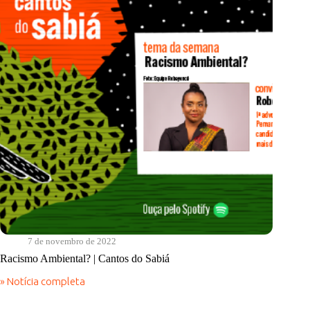
com
a
Natureza
7 de novembro de 2022
Racismo Ambiental? | Cantos do Sabiá
» Notícia completa
Racismo
Ambiental?
|