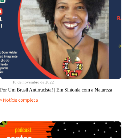
18 de novembro de 2022
Por Um Brasil Antirracista! | Em Sintonia com a Natureza
» Notícia completa
Por
Um
Brasil
Antirracista!
|
Em
Sintonia