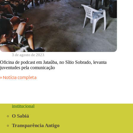
3 de agosto de 2023
Oficina de podcast em Jataúba, no Sítio Sobrado, levanta
juventudes pela comunicação
» Notícia completa
Oficina
de
podcast
em
Jataúba,
no
institucional
Sítio
Sobrado,
O Sabiá
levanta
juventudes
Transparência Antigo
pela