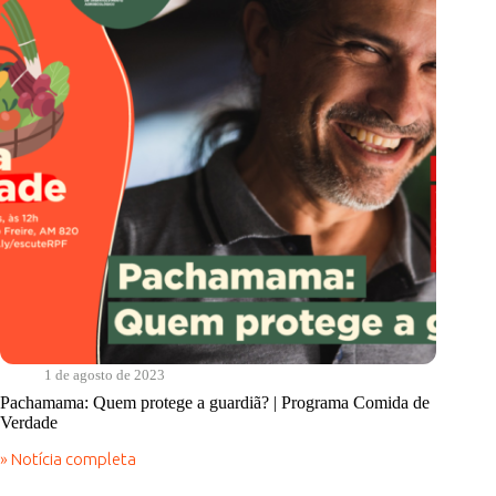
de
Verdade
1 de agosto de 2023
Pachamama: Quem protege a guardiã? | Programa Comida de
Verdade
» Notícia completa
Pachamama:
Quem