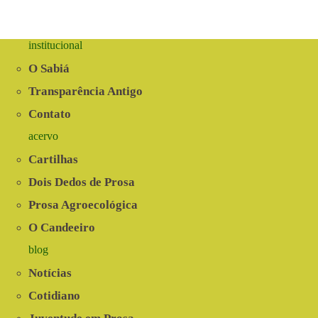
protege
a
guardiã?
|
institucional
Programa
Comida
O Sabiá
de
Verdade
Transparência Antigo
Contato
acervo
Cartilhas
Dois Dedos de Prosa
Prosa Agroecológica
O Candeeiro
blog
Notícias
Cotidiano