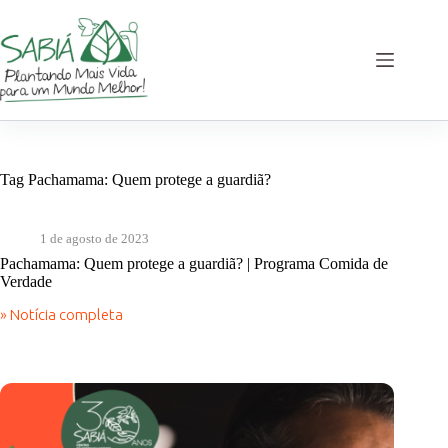
Pular
para
o
conteúdo
Tag
Pachamama: Quem protege a guardiã?
1 de agosto de 2023
Pachamama: Quem protege a guardiã? | Programa Comida de
Verdade
» Notícia completa
Pachamama:
Quem
protege
a
guardiã?
|
Programa
Comida