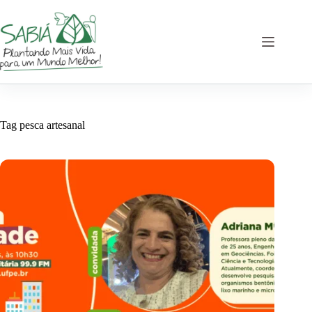
Pular
para
o
conteúdo
Tag
pesca artesanal