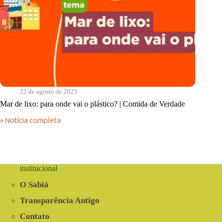
22 de agosto de 2025
Mar de lixo: para onde vai o plástico? | Comida de Verdade
» Notícia completa
Mar
de
lixo:
para
onde
vai
institucional
o
plástico?
O Sabiá
|
Comida
Transparência Antigo
de
Contato
Verdade