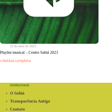
25 de abril de 2023
Playlist musical – Centro Sabiá 2023
» Notícia completa
Playlist
musical
–
Centro
Sabiá
2023
institucional
O Sabiá
Transparência Antigo
Contato