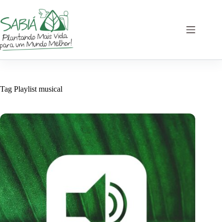
Pular
para
o
conteúdo
Tag
Playlist musical