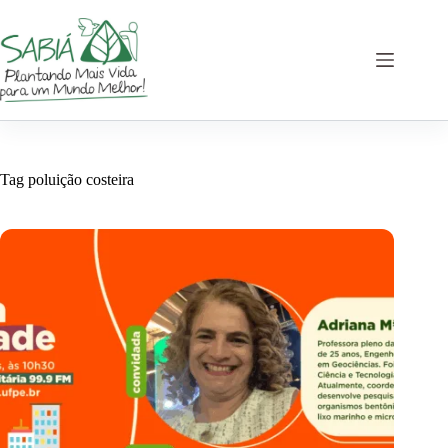
Pular
para
o
conteúdo
Tag
poluição costeira