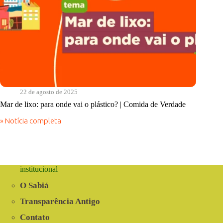
22 de agosto de 2025
Mar de lixo: para onde vai o plástico? | Comida de Verdade
» Notícia completa
Mar
de
lixo:
para
onde
vai
institucional
o
plástico?
O Sabiá
|
Comida
Transparência Antigo
de
Contato
Verdade