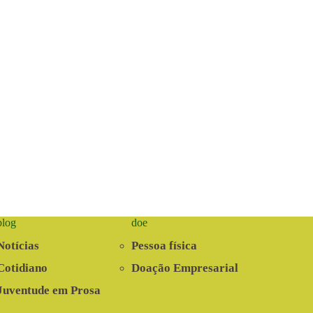
blog
doe
Notícias
Pessoa física
Cotidiano
Doação Empresarial
Juventude em Prosa