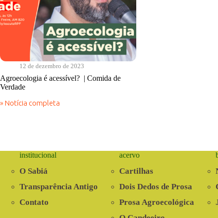
12 de dezembro de 2023
Agroecologia é acessível? | Comida de
Verdade
» Notícia completa
Agroecologia
é
acessível?
|
Comida
de
institucional
acervo
Verdade
O Sabiá
Cartilhas
Transparência Antigo
Dois Dedos de Prosa
Contato
Prosa Agroecológica
O Candeeiro