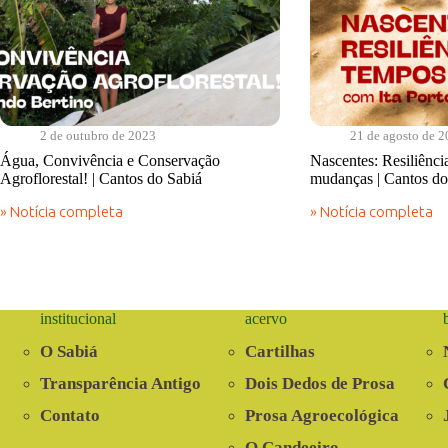
2 de outubro de 2023
21 de agosto de 
Água, Convivência e Conservação
Nascentes: Resiliênc
Agroflorestal! | Cantos do Sabiá
mudanças | Cantos do
» Notícia completa
» Notícia completa
Água,
Nascentes:
Convivência
Resiliência
e
em
Conservação
tempos
Agroflorestal!
de
|
mudanças
institucional
acervo
Cantos
|
do
Cantos
O Sabiá
Cartilhas
Sabiá
do
Sabiá
Transparência Antigo
Dois Dedos de Prosa
Contato
Prosa Agroecológica
O Candeeiro