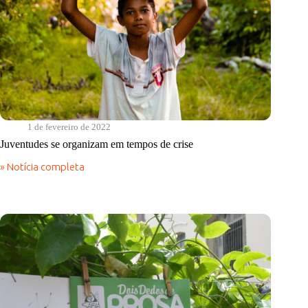
1 de fevereiro de 2022
Juventudes se organizam em tempos de crise
» Notícia completa
Juventudes
se
organizam
em
tempos
de
crise