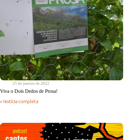
25 de janeiro de 2022
Viva o Dois Dedos de Prosa!
» Notícia completa
Viva
o
Dois
Dedos
de
Prosa!