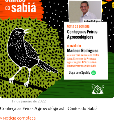
17 de janeiro de 2022
Conheça as Feiras Agroecológicas! | Cantos do Sabiá
» Notícia completa
Conheça
as
Feiras