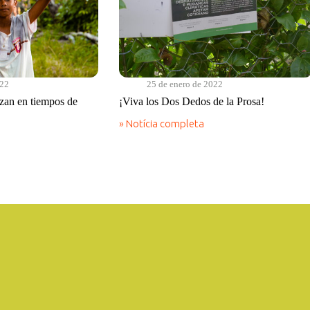
022
25 de enero de 2022
izan en tiempos de
¡Viva los Dos Dedos de la Prosa!
» Notícia completa
¡Viva
los
Dos
Dedos
de
la
Prosa!