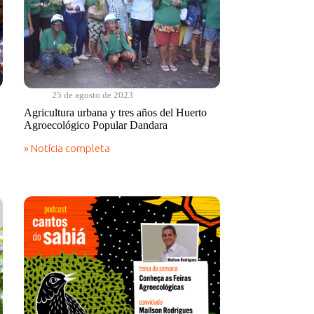
25 de agosto de 2023
Agricultura urbana y tres años del Huerto
Agroecológico Popular Dandara
» Notícia completa
Agricultura
urbana
y
tres
años
del
Huerto
Agroecológico
Popular
Dandara