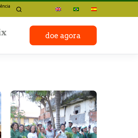
ência
doe agora