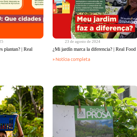
25
23 de agosto de 2024
 plantan? | Real
¿Mi jardín marca la diferencia? | Real Food
» Notícia completa
¿Mi
jardín
marca
la
diferencia?
|
Real
Food