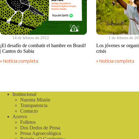
14 de febrero de 2022
1 de febrero de 2
¡El desafío de combatir el hambre en Brasil!
Los jóvenes se organ
| Cantos do Sabia
crisis
» Notícia completa
» Notícia completa
¡El
Los
desafío
jóvenes
de
se
combatir
organizan
el
en
hambre
tiempos
Institucional
en
de
Nuestra Misión
Brasil!
crisis
|
Transparencia
Cantos
Contacto
do
Acervo
Sabia
Folletos
Dos Dedos de Prosa
Prosa Agroecológica
Boletín «O Candeeiro»