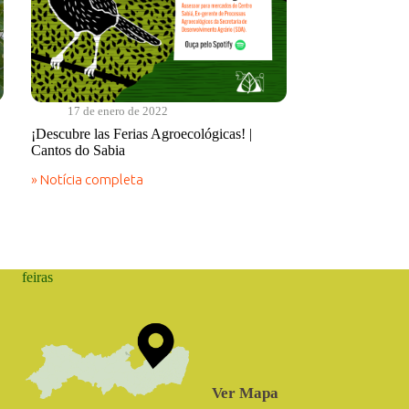
17 de enero de 2022
¡Descubre las Ferias Agroecológicas! |
Cantos do Sabia
» Notícia completa
¡Descubre
las
Ferias
Agroecológicas!
|
Cantos
feiras
do
Sabia
Ver Mapa