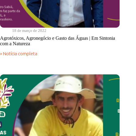
18 de março de 2022
Agrotóxicos, Agronegócio e Gasto das Águas | Em Sintonia
com a Natureza
» Notícia completa
Agrotóxicos,
Agronegócio
e
Gasto
das
Águas
|
Em
Sintonia
com
a
Natureza