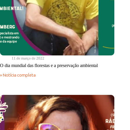
11 de março de 2022
O dia mundial das florestas e a preservação ambiental
» Notícia completa
O
dia
mundial
das
florestas
e
a
preservação
ambiental