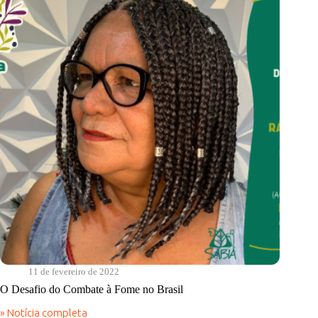
de
Eleições
|
Em
Sintonia
com
a
Natureza
11 de fevereiro de 2022
O Desafio do Combate à Fome no Brasil
» Notícia completa
O