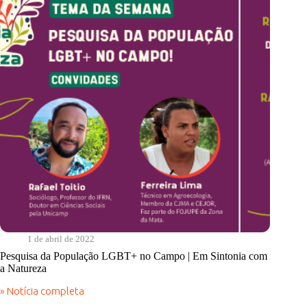
a
Natureza
1 de abril de 2022
Pesquisa da População LGBT+ no Campo | Em Sintonia com
a Natureza
» Notícia completa
Pesquisa