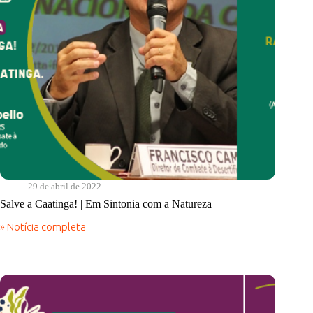
29 de abril de 2022
Salve a Caatinga! | Em Sintonia com a Natureza
» Notícia completa
Salve
a
Caatinga!
|
Em
Sintonia
com