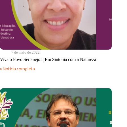
7 de maio de 2022
Viva o Povo Sertanejo! | Em Sintonia com a Natureza
» Notícia completa
Viva
o
Povo
Sertanejo!
|
Em
Sintonia
com
a
Natureza