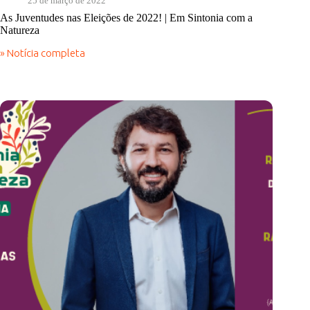
25 de março de 2022
As Juventudes nas Eleições de 2022! | Em Sintonia com a
Natureza
» Notícia completa
As
Juventudes
nas
Eleições
de
2022!
|
Em
Sintonia
com
a
Natureza