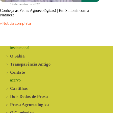
14 de janeiro de 2022
Conheça as Feiras Agroecológicas! | Em Sintonia com a
Natureza
» Notícia completa
Conheça
as
Feiras
Agroecológicas!
|
Em
institucional
Sintonia
com
O Sabiá
a
Natureza
Transparência Antigo
Contato
acervo
Cartilhas
Dois Dedos de Prosa
Prosa Agroecológica
O Candeeiro