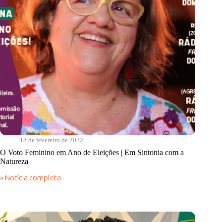
18 de fevereiro de 2022
O Voto Feminino em Ano de Eleições | Em Sintonia com a
Natureza
» Notícia completa
O
Voto
Feminino
em
Ano