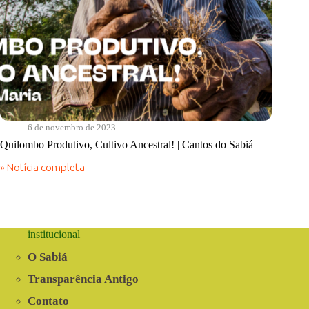
6 de novembro de 2023
Quilombo Produtivo, Cultivo Ancestral! | Cantos do Sabiá
» Notícia completa
Quilombo
Produtivo,
Cultivo
Ancestral!
|
Cantos
institucional
do
Sabiá
O Sabiá
Transparência Antigo
Contato