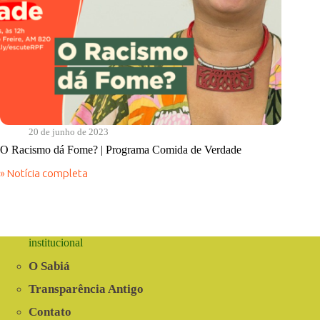
20 de junho de 2023
O Racismo dá Fome? | Programa Comida de Verdade
» Notícia completa
O
Racismo
dá
Fome?
|
Programa
institucional
Comida
de
O Sabiá
Verdade
Transparência Antigo
Contato