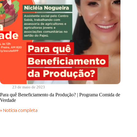
23 de maio de 2023
Para quê Beneficiamento da Produção? | Programa Comida de
Verdade
» Notícia completa
Para
quê
Beneficiamento
da
Produção?