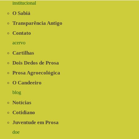
|
institucional
Programa
Comida
O Sabiá
de
Verdade
Transparência Antigo
Contato
acervo
Cartilhas
Dois Dedos de Prosa
Prosa Agroecológica
O Candeeiro
blog
Notícias
Cotidiano
Juventude em Prosa
doe