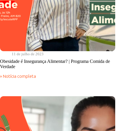
11 de julho de 2023
Obesidade é Insegurança Alimentar? | Programa Comida de
Verdade
» Notícia completa
Obesidade
é
Insegurança
Alimentar?
|
Programa
Comida
de
Verdade