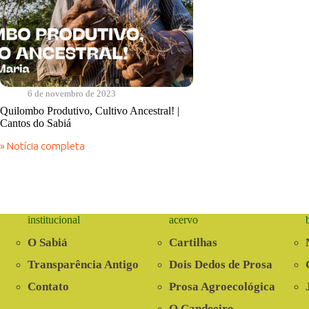
6 de novembro de 2023
Quilombo Produtivo, Cultivo Ancestral! |
Cantos do Sabiá
» Notícia completa
Quilombo
Produtivo,
Cultivo
Ancestral!
|
Cantos
institucional
acervo
do
Sabiá
O Sabiá
Cartilhas
Transparência Antigo
Dois Dedos de Prosa
Contato
Prosa Agroecológica
O Candeeiro