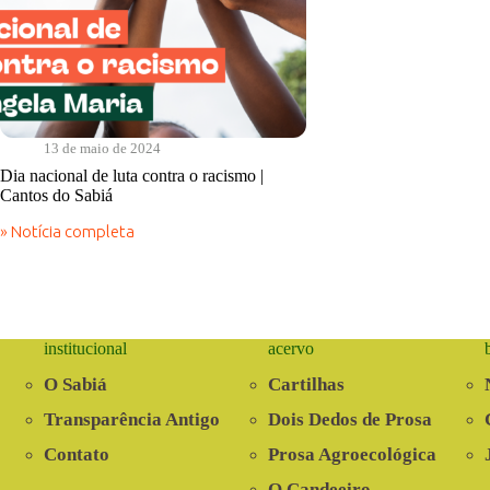
13 de maio de 2024
Dia nacional de luta contra o racismo |
Cantos do Sabiá
» Notícia completa
Dia
nacional
de
luta
contra
o
institucional
acervo
racismo
|
O Sabiá
Cartilhas
Cantos
do
Transparência Antigo
Dois Dedos de Prosa
Sabiá
Contato
Prosa Agroecológica
O Candeeiro