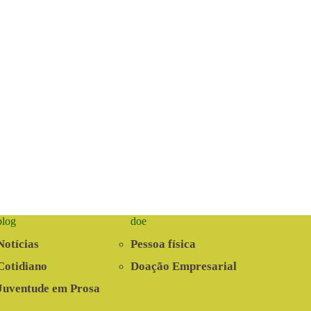
blog
doe
Notícias
Pessoa física
Cotidiano
Doação Empresarial
Juventude em Prosa