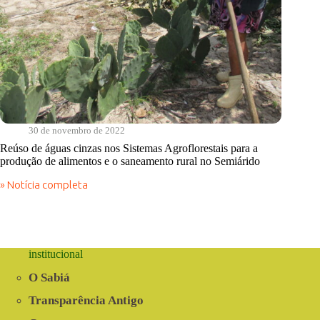
30 de novembro de 2022
Reúso de águas cinzas nos Sistemas Agroflorestais para a
produção de alimentos e o saneamento rural no Semiárido
» Notícia completa
Reúso
de
águas
cinzas
nos
Sistemas
institucional
Agroflorestais
para
O Sabiá
a
produção
Transparência Antigo
de