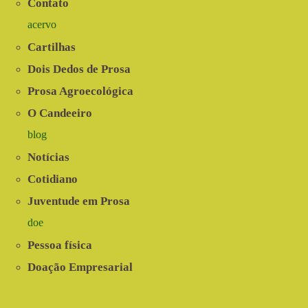
Contato
alimentos
e
acervo
o
saneamento
Cartilhas
rural
no
Dois Dedos de Prosa
Semiárido
Prosa Agroecológica
O Candeeiro
blog
Notícias
Cotidiano
Juventude em Prosa
doe
Pessoa física
Doação Empresarial