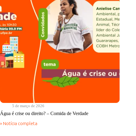
de
Verdade
5 de março de 2026
Água é crise ou direito? – Comida de Verdade
» Notícia completa
Água
é
crise