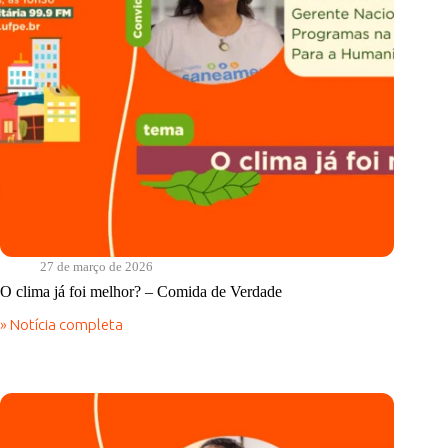
27 de março de 2026
O clima já foi melhor? – Comida de Verdade
» Notícia completa
O
clima
já
foi
melhor?
–
Comida