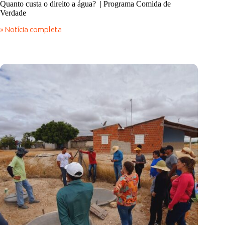
Quanto custa o direito a água? | Programa Comida de
Verdade
» Notícia completa
Quanto
custa
o
direito
a
água?
|
Programa
Comida
de
Verdade