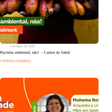
4 de maio de 2026
Racismo ambiental, não! – Cantos do Sabiá
» Notícia completa
Racismo
ambiental,
não!
–
Cantos
do
Sabiá