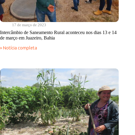
17 de março de 2023
Intercâmbio de Saneamento Rural aconteceu nos dias 13 e 14
de março em Juazeiro, Bahia
» Notícia completa
Intercâmbio
de
Saneamento
Rural
aconteceu
nos
dias
13
e
14
de
março
em
Juazeiro,
Bahia