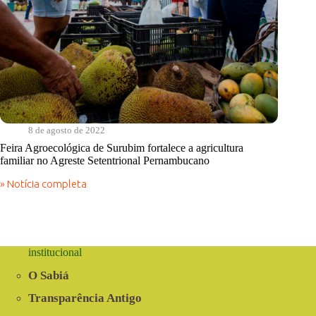
8 de agosto de 2022
Feira Agroecológica de Surubim fortalece a agricultura
familiar no Agreste Setentrional Pernambucano
» Notícia completa
Feira
Agroecológica
de
Surubim
fortalece
a
institucional
agricultura
familiar
O Sabiá
no
Agreste
Transparência Antigo
Setentrional